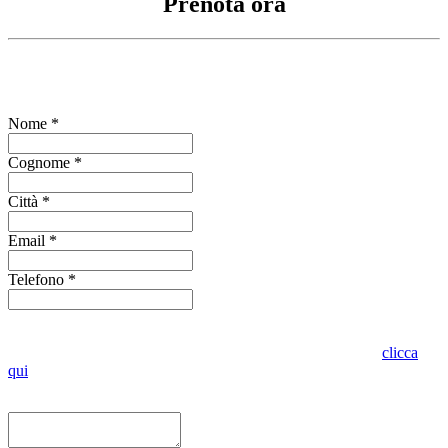
Prenota ora
Compila il form per richiedere informazioni
Nome *
Cognome *
Città *
Email *
Telefono *
Indica se vuoi visionare l'oggetto presso lo stesso punto vendita o in
altro punto vendita Oro in Euro. Per conoscere dove siamo
clicca
qui