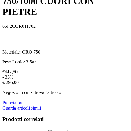
750/1000 CUORI CON
PIETRE
65F2COR011702
Materiale:
ORO 750
Peso Lordo:
3.5
gr
€442,50
- 33%
€ 295,00
Negozio in cui si trova l'articolo
Prenota ora
Guarda articoli simili
Prodotti correlati