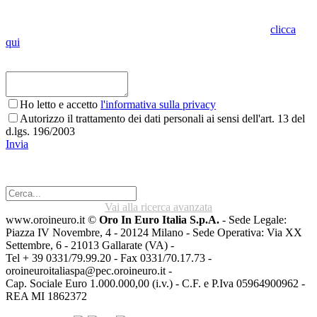
Indica se vuoi visionare l'oggetto presso lo stesso punto vendita o in
altro punto vendita Oro in Euro. Per conoscere dove siamo
clicca
qui
Ho letto e accetto
l'informativa sulla privacy
Autorizzo il trattamento dei dati personali ai sensi dell'art. 13 del
d.lgs. 196/2003
Invia
Vai alla ricerca avanzata
www.oroineuro.it ©
Oro In Euro Italia S.p.A.
- Sede Legale:
Piazza IV Novembre, 4 - 20124 Milano - Sede Operativa: Via XX
Settembre, 6 - 21013 Gallarate (VA) -
Tel + 39 0331/79.99.20 - Fax 0331/70.17.73 -
oroineuroitaliaspa@pec.oroineuro.it
-
Cap. Sociale Euro 1.000.000,00 (i.v.) - C.F. e P.Iva 05964900962 -
REA MI 1862372