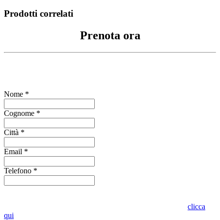
Prodotti correlati
Prenota ora
Compila il form per richiedere informazioni
Nome *
Cognome *
Città *
Email *
Telefono *
Indica se vuoi visionare l'oggetto presso lo stesso punto vendita o in
altro punto vendita Oro in Euro. Per conoscere dove siamo
clicca
qui