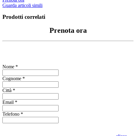
Guarda articoli simili
Prodotti correlati
Prenota ora
Compila il form per richiedere informazioni
Nome *
Cognome *
Città *
Email *
Telefono *
Indica se vuoi visionare l'oggetto presso lo stesso punto vendita o in