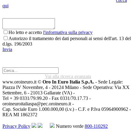
altro punto vendita Oro in Euro. Per conoscere dove siamo
clicca
qui
Ho letto e accetto
l'informativa sulla privacy
Autorizzo il trattamento dei dati personali ai sensi dell'art. 13 del
d.lgs. 196/2003
Invia
Vai alla ricerca avanzata
www.oroineuro.it ©
Oro In Euro Italia S.p.A.
- Sede Legale:
Piazza IV Novembre, 4 - 20124 Milano - Sede Operativa: Via XX
Settembre, 6 - 21013 Gallarate (VA) -
Tel + 39 0331/79.99.20 - Fax 0331/70.17.73 -
oroineuroitaliaspa@pec.oroineuro.it
-
Cap. Sociale Euro 1.000.000,00 (i.v.) - C.F. e P.Iva 05964900962 -
REA MI 1862372
Privacy Policy
Numero verde
800-110292