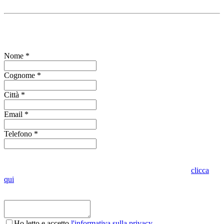
Compila il form per richiedere informazioni
Nome *
Cognome *
Città *
Email *
Telefono *
Indica se vuoi visionare l'oggetto presso lo stesso punto vendita o in
altro punto vendita Oro in Euro. Per conoscere dove siamo
clicca
qui
Ho letto e accetto
l'informativa sulla privacy