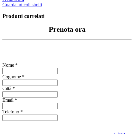
Guarda articoli simili
Prodotti correlati
Prenota ora
Compila il form per richiedere informazioni
Nome *
Cognome *
Città *
Email *
Telefono *
Indica se vuoi visionare l'oggetto presso lo stesso punto vendita o in
altro punto vendita Oro in Euro. Per conoscere dove siamo
clicca