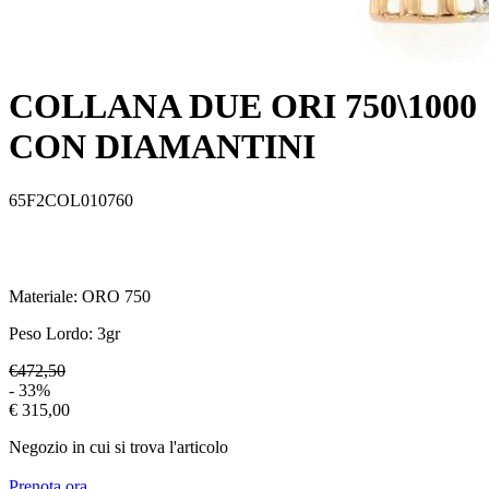
COLLANA DUE ORI 750\1000
CON DIAMANTINI
65F2COL010760
Materiale:
ORO 750
Peso Lordo:
3
gr
€472,50
- 33%
€ 315,00
Negozio in cui si trova l'articolo
Prenota ora