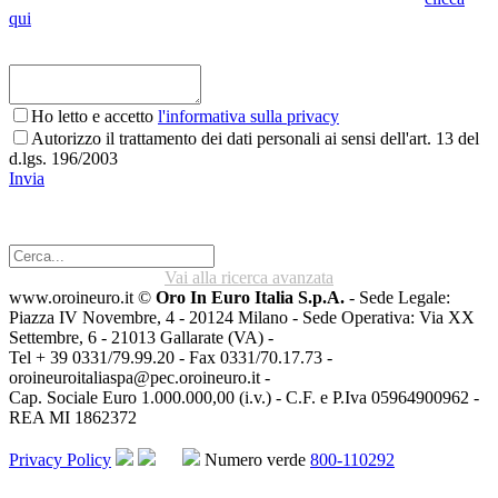
qui
Ho letto e accetto
l'informativa sulla privacy
Autorizzo il trattamento dei dati personali ai sensi dell'art. 13 del
d.lgs. 196/2003
Invia
Vai alla ricerca avanzata
www.oroineuro.it ©
Oro In Euro Italia S.p.A.
- Sede Legale:
Piazza IV Novembre, 4 - 20124 Milano - Sede Operativa: Via XX
Settembre, 6 - 21013 Gallarate (VA) -
Tel + 39 0331/79.99.20 - Fax 0331/70.17.73 -
oroineuroitaliaspa@pec.oroineuro.it
-
Cap. Sociale Euro 1.000.000,00 (i.v.) - C.F. e P.Iva 05964900962 -
REA MI 1862372
Privacy Policy
Numero verde
800-110292