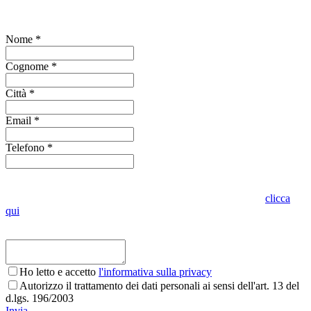
Compila il form per richiedere informazioni
Nome *
Cognome *
Città *
Email *
Telefono *
Indica se vuoi visionare l'oggetto presso lo stesso punto vendita o in
altro punto vendita Oro in Euro. Per conoscere dove siamo
clicca
qui
Ho letto e accetto
l'informativa sulla privacy
Autorizzo il trattamento dei dati personali ai sensi dell'art. 13 del
d.lgs. 196/2003
Invia