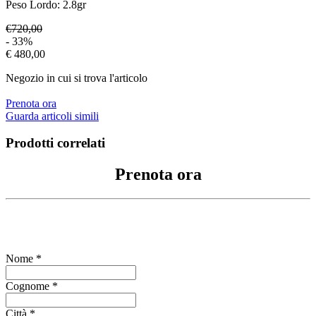
Peso Lordo:
2.8
gr
€720,00
- 33%
€ 480,00
Negozio in cui si trova l'articolo
Prenota ora
Guarda articoli simili
Prodotti correlati
Prenota ora
Compila il form per richiedere informazioni
Nome *
Cognome *
Città *