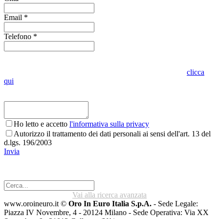
Email *
Telefono *
Indica se vuoi visionare l'oggetto presso lo stesso punto vendita o in
altro punto vendita Oro in Euro. Per conoscere dove siamo
clicca
qui
Ho letto e accetto
l'informativa sulla privacy
Autorizzo il trattamento dei dati personali ai sensi dell'art. 13 del
d.lgs. 196/2003
Invia
Vai alla ricerca avanzata
www.oroineuro.it ©
Oro In Euro Italia S.p.A.
- Sede Legale:
Piazza IV Novembre, 4 - 20124 Milano - Sede Operativa: Via XX