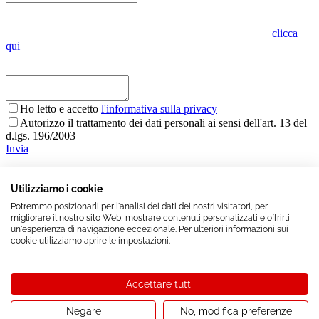
Indica se vuoi visionare l'oggetto presso lo stesso punto vendita o in
altro punto vendita Oro in Euro. Per conoscere dove siamo
clicca
qui
Ho letto e accetto
l'informativa sulla privacy
Autorizzo il trattamento dei dati personali ai sensi dell'art. 13 del
d.lgs. 196/2003
Invia
Utilizziamo i cookie
Potremmo posizionarli per l'analisi dei dati dei nostri visitatori, per
Vai alla ricerca avanzata
migliorare il nostro sito Web, mostrare contenuti personalizzati e offrirti
www.oroineuro.it ©
Oro In Euro Italia S.p.A.
- Sede Legale:
un'esperienza di navigazione eccezionale. Per ulteriori informazioni sui
Piazza IV Novembre, 4 - 20124 Milano - Sede Operativa: Via XX
cookie utilizziamo aprire le impostazioni.
Settembre, 6 - 21013 Gallarate (VA) -
Tel + 39 0331/79.99.20 - Fax 0331/70.17.73 -
oroineuroitaliaspa@pec.oroineuro.it
-
Accettare tutti
Cap. Sociale Euro 1.000.000,00 (i.v.) - C.F. e P.Iva 05964900962 -
REA MI 1862372
Negare
No, modifica preferenze