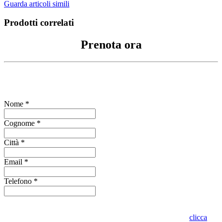
Guarda articoli simili
Prodotti correlati
Prenota ora
Compila il form per richiedere informazioni
Nome *
Cognome *
Città *
Email *
Telefono *
Indica se vuoi visionare l'oggetto presso lo stesso punto vendita o in
altro punto vendita Oro in Euro. Per conoscere dove siamo
clicca