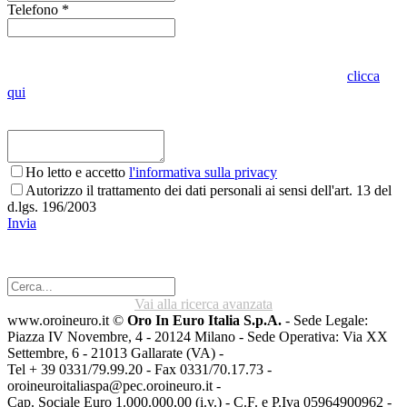
Telefono *
Indica se vuoi visionare l'oggetto presso lo stesso punto vendita o in
altro punto vendita Oro in Euro. Per conoscere dove siamo
clicca
qui
Ho letto e accetto
l'informativa sulla privacy
Autorizzo il trattamento dei dati personali ai sensi dell'art. 13 del
d.lgs. 196/2003
Invia
Vai alla ricerca avanzata
www.oroineuro.it ©
Oro In Euro Italia S.p.A.
- Sede Legale:
Piazza IV Novembre, 4 - 20124 Milano - Sede Operativa: Via XX
Settembre, 6 - 21013 Gallarate (VA) -
Tel + 39 0331/79.99.20 - Fax 0331/70.17.73 -
oroineuroitaliaspa@pec.oroineuro.it
-
Cap. Sociale Euro 1.000.000,00 (i.v.) - C.F. e P.Iva 05964900962 -